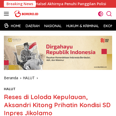
Langsung
84 Halsel Akhirnya Penuhi Panggilan Polisi
Breaking News
BPJN Malut
ke
konten
HOME
DAERAH
NASIONAL
HUKUM & KRIMINAL
EKONOM
Beranda
HALUT
HALUT
Reses di Loloda Kepulauan,
Aksandri Kitong Prihatin Kondisi SD
Inpres Jikolamo