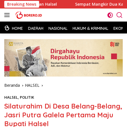
Langsung
ndidikan Halsel
Breaking News
Sempat Mangkir Dua Kali, Kepsek SDN 8
ke
konten
HOME
DAERAH
NASIONAL
HUKUM & KRIMINAL
EKONOM
Beranda
HALSEL
HALSEL
,
POLITIK
Silaturahim Di Desa Belang-Belang,
Jasri Putra Galela Pertama Maju
Bupati Halsel