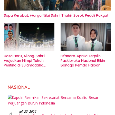
Sapa Kerabat, Warga Nilai Sahril Thahir Sosok Peduli Rakyat
Rasa Haru, Aliong-Sahril
Fifandra-Aprilia Terpilih
Wujudkan Mimpi Tokoh
Paskibraka Nasional Bikin
Penting di Sulamadaha
Bangga Pemda Halbar
Ternate
NASIONAL
Juli 25, 2026