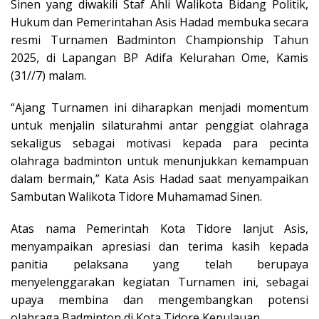
Sinen yang diwakili Staf Ahli Walikota Bidang Politik,
Hukum dan Pemerintahan Asis Hadad membuka secara
resmi Turnamen Badminton Championship Tahun
2025, di Lapangan BP Adifa Kelurahan Ome, Kamis
(31//7) malam.
“Ajang Turnamen ini diharapkan menjadi momentum
untuk menjalin silaturahmi antar penggiat olahraga
sekaligus sebagai motivasi kepada para pecinta
olahraga badminton untuk menunjukkan kemampuan
dalam bermain,” Kata Asis Hadad saat menyampaikan
Sambutan Walikota Tidore Muhamamad Sinen.
Atas nama Pemerintah Kota Tidore lanjut Asis,
menyampaikan apresiasi dan terima kasih kepada
panitia pelaksana yang telah berupaya
menyelenggarakan kegiatan Turnamen ini, sebagai
upaya membina dan mengembangkan potensi
olahraga Badminton di Kota Tidore Kepulauan.