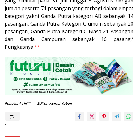
yang dimulai pada 31 juli hingga 5 Agustus dengan
jumlah peserta 71 pasangan yang terbagi dalam empat
kategori yakni Ganda Putra kategori AB sebanyak 14
pasangan, Ganda Putra Kategori C umum sebanyak 20
pasangan, Ganda Putra Kategori C Biasa 21 Pasangan
dan Ganda Campuran sebanyak 16 pasang.”
Pungkasnya
**
Penulis: Airin***
Editor: Asmul Yuben
\