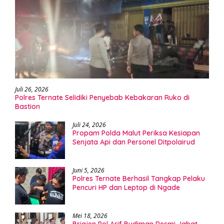
Juli 26, 2026
Polres Ternate Selidiki Penyebab Kebakaran Ruko di
Bastion
Juli 24, 2026
Propam Polda Malut Periksa Kesiapan
Senjata Api dan Personel Ditpolairud
Juni 5, 2026
Polres Ternate Berhasil Tangkap Pelaku
Pencuri HP dan Leptop di Ngade
Mei 18, 2026
Brigjen Pol Arif Budiman Resmi Jabat