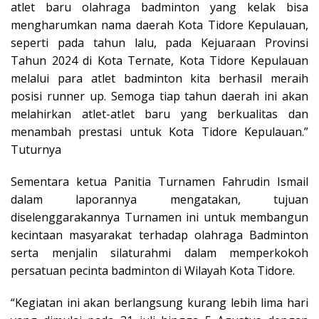
atlet baru olahraga badminton yang kelak bisa
mengharumkan nama daerah Kota Tidore Kepulauan,
seperti pada tahun lalu, pada Kejuaraan Provinsi
Tahun 2024 di Kota Ternate, Kota Tidore Kepulauan
melalui para atlet badminton kita berhasil meraih
posisi runner up. Semoga tiap tahun daerah ini akan
melahirkan atlet-atlet baru yang berkualitas dan
menambah prestasi untuk Kota Tidore Kepulauan.”
Tuturnya
Sementara ketua Panitia Turnamen Fahrudin Ismail
dalam laporannya mengatakan, tujuan
diselenggarakannya Turnamen ini untuk membangun
kecintaan masyarakat terhadap olahraga Badminton
serta menjalin silaturahmi dalam memperkokoh
persatuan pecinta badminton di Wilayah Kota Tidore.
“Kegiatan ini akan berlangsung kurang lebih lima hari