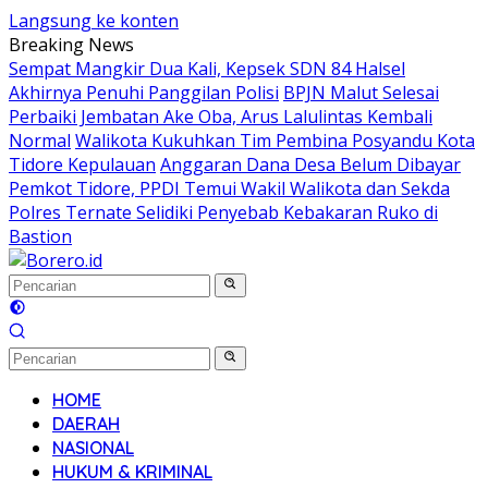
Langsung ke konten
Breaking News
Sempat Mangkir Dua Kali, Kepsek SDN 84 Halsel
Akhirnya Penuhi Panggilan Polisi
BPJN Malut Selesai
Perbaiki Jembatan Ake Oba, Arus Lalulintas Kembali
Normal
Walikota Kukuhkan Tim Pembina Posyandu Kota
Tidore Kepulauan
Anggaran Dana Desa Belum Dibayar
Pemkot Tidore, PPDI Temui Wakil Walikota dan Sekda
Polres Ternate Selidiki Penyebab Kebakaran Ruko di
Bastion
HOME
DAERAH
NASIONAL
HUKUM & KRIMINAL