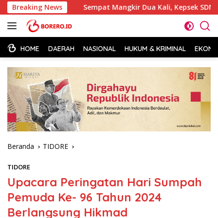
Langsung
alsel
Breaking News
Sempat Mangkir Dua Kali, Kepsek SDN 84 Halsel Ak
ke
konten
HOME
DAERAH
NASIONAL
HUKUM & KRIMINAL
EKONOM
Beranda
TIDORE
TIDORE
Upacara Peringatan Hari Sumpah
Pemuda Ke- 96 Tahun 2024
Berlangsung Hikmad