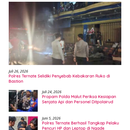
Juli 26, 2026
Polres Ternate Selidiki Penyebab Kebakaran Ruko di
Bastion
Juli 24, 2026
Propam Polda Malut Periksa Kesiapan
Senjata Api dan Personel Ditpolairud
Juni 5, 2026
Polres Ternate Berhasil Tangkap Pelaku
Pencuri HP dan Leptop di Ngade