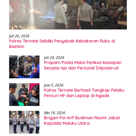
Juli 26, 2026
Polres Ternate Selidiki Penyebab Kebakaran Ruko di
Bastion
Juli 24, 2026
Propam Polda Malut Periksa Kesiapan
Senjata Api dan Personel Ditpolairud
Juni 5, 2026
Polres Ternate Berhasil Tangkap Pelaku
Pencuri HP dan Leptop di Ngade
Mei 18, 2026
Brigjen Pol Arif Budiman Resmi Jabat
Kapolda Maluku Utara