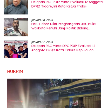
Delapan PAC PDIP Minta Evaluasi 12 Anggota
DPRD Tidore, Ini Kata Ketua Fraksi
Januari 28, 2026
PKB Tidore Nilai Penghargaan UHC Bukti
Walikota Penuhi Janji Politik Bidang
Kesehatan
Januari 27, 2026
Delapan PAC Minta DPC PDIP Evaluasi 12
Anggota DPRD Kota Tidore Kepulauan
HUKRIM