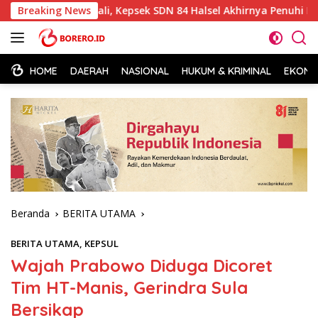
Langsung
 Dua Kali, Kepsek SDN 84 Halsel Akhirnya Penuhi Panggilan Pol
Breaking News
ke
konten
HOME
DAERAH
NASIONAL
HUKUM & KRIMINAL
EKONOM
Beranda
BERITA UTAMA
BERITA UTAMA
,
KEPSUL
Wajah Prabowo Diduga Dicoret
Tim HT-Manis, Gerindra Sula
Bersikap