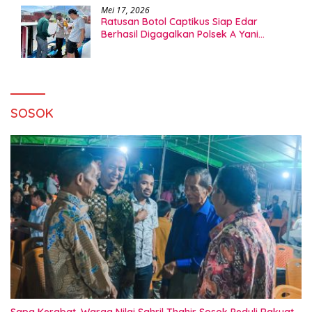
Mei 17, 2026
Ratusan Botol Captikus Siap Edar
Berhasil Digagalkan Polsek A Yani
Ternate
SOSOK
Sapa Kerabat, Warga Nilai Sahril Thahir Sosok Peduli Rakyat