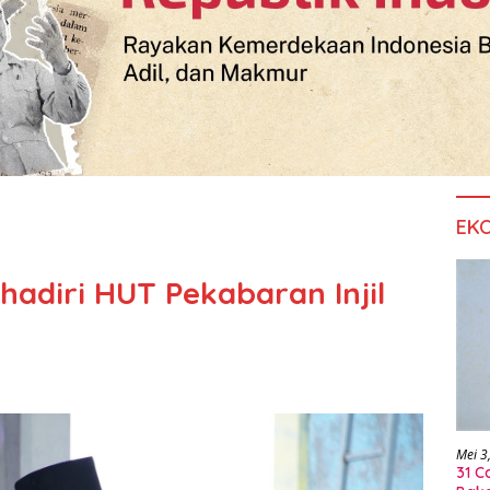
EK
adiri HUT Pekabaran Injil
Mei 3
31 C