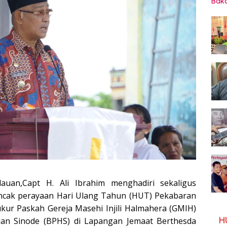
Baka
lauan,Capt H. Ali Ibrahim menghadiri sekaligus
cak perayaan Hari Ulang Tahun (HUT) Pekabaran
ukur Paskah Gereja Masehi Injili Halmahera (GMIH)
H
ian Sinode (BPHS) di Lapangan Jemaat Berthesda