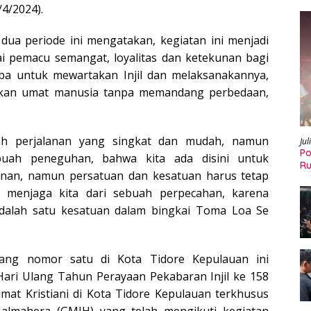
4/2024).
dua periode ini mengatakan, kegiatan ini menjadi
 pemacu semangat, loyalitas dan ketekunan bagi
Oba untuk mewartakan Injil dan melaksanakannya,
ikan umat manusia tanpa memandang perbedaan,
ah perjalanan yang singkat dan mudah, namun
Jul
Po
buah peneguhan, bahwa kita ada disini untuk
Ru
inan, namun persatuan dan kesatuan harus tetap
 menjaga kita dari sebuah perpecahan, karena
dalah satu kesatuan dalam bingkai Toma Loa Se
rang nomor satu di Kota Tidore Kepulauan ini
ri Ulang Tahun Perayaan Pekabaran Injil ke 158
mat Kristiani di Kota Tidore Kepulauan terkhusus
Halmahera (GMIH) yang telah mengikuti kegiatan