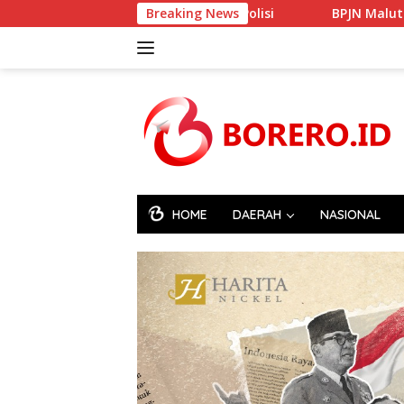
Langsung
 Penuhi Panggilan Polisi
Breaking News
BPJN Malut Selesai Perbaiki 
ke
konten
HOME
DAERAH
NASIONAL