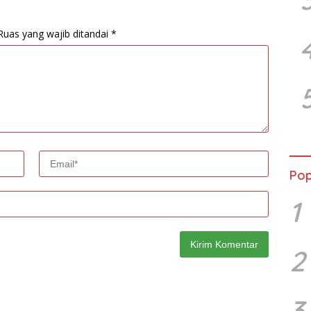
Ruas yang wajib ditandai
*
Pop
1
2
3