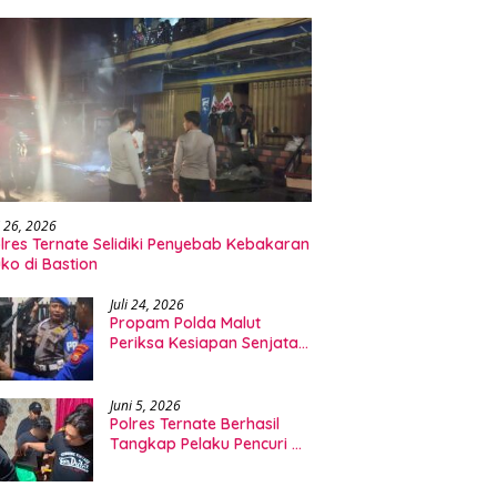
i 26, 2026
lres Ternate Selidiki Penyebab Kebakaran
ko di Bastion
Juli 24, 2026
Propam Polda Malut
Periksa Kesiapan Senjata
Api dan Personel
Ditpolairud
Juni 5, 2026
Polres Ternate Berhasil
Tangkap Pelaku Pencuri HP
dan Leptop di Ngade