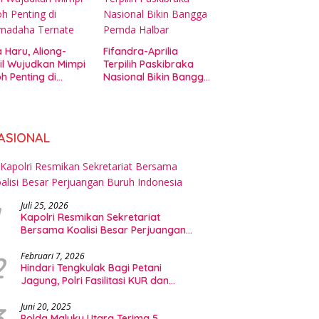
 Haru, Aliong-
Fifandra-Aprilia
il Wujudkan Mimpi
Terpilih Paskibraka
h Penting di
Nasional Bikin Bangga
amadaha Ternate
Pemda Halbar
ASIONAL
Juli 25, 2026
Kapolri Resmikan Sekretariat
Bersama Koalisi Besar Perjuangan
Buruh Indonesia
2
Februari 7, 2026
Hindari Tengkulak Bagi Petani
Jagung, Polri Fasilitasi KUR dan
Penyerapan Bulog
3
Juni 20, 2025
Polda Maluku Utara Terima 5