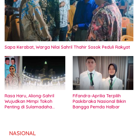
Sapa Kerabat, Warga Nilai Sahril Thahir Sosok Peduli Rakyat
Rasa Haru, Aliong-Sahril
Fifandra-Aprilia Terpilih
Wujudkan Mimpi Tokoh
Paskibraka Nasional Bikin
Penting di Sulamadaha
Bangga Pemda Halbar
Ternate
NASIONAL