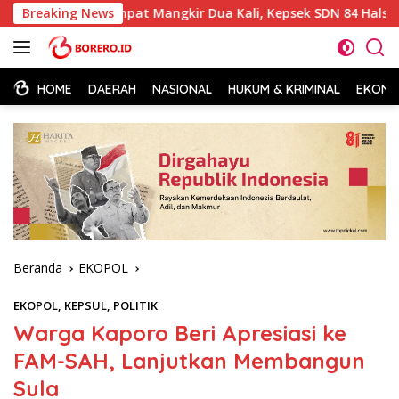
Langsung
Breaking News
Sempat Mangkir Dua Kali, Kepsek SDN 84 Halsel Akhirnya Pe
ke
konten
HOME
DAERAH
NASIONAL
HUKUM & KRIMINAL
EKONOM
Beranda
EKOPOL
EKOPOL
,
KEPSUL
,
POLITIK
Warga Kaporo Beri Apresiasi ke
FAM-SAH, Lanjutkan Membangun
Sula