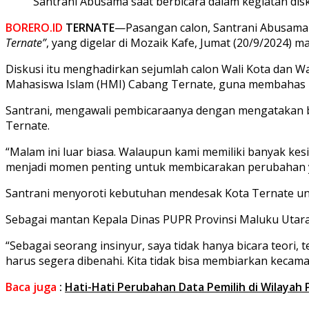
Santrani Abusama saat berbicara dalam kegiatan disk
BORERO.ID
TERNATE
—Pasangan calon, Santrani Abusama d
Ternate”
, yang digelar di Mozaik Kafe, Jumat (20/9/2024) m
Diskusi itu menghadirkan sejumlah calon Wali Kota dan Wa
Mahasiswa Islam (HMI) Cabang Ternate, guna membahas 
Santrani, mengawali pembicaraanya dengan mengatakan ba
Ternate.
“Malam ini luar biasa. Walaupun kami memiliki banyak kesi
menjadi momen penting untuk membicarakan perubahan yan
Santrani menyoroti kebutuhan mendesak Kota Ternate untu
Sebagai mantan Kepala Dinas PUPR Provinsi Maluku Utara
“Sebagai seorang insinyur, saya tidak hanya bicara teori,
harus segera dibenahi. Kita tidak bisa membiarkan kecamata
Baca juga
:
Hati-Hati Perubahan Data Pemilih di Wilaya