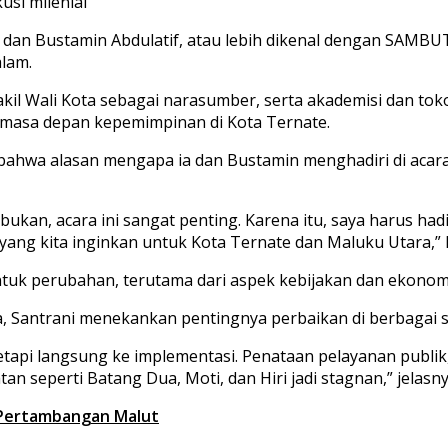
usi milenial
an Bustamin Abdulatif, atau lebih dikenal dengan SAMBUT 
alam.
kil Wali Kota sebagai narasumber, serta akademisi dan toko
masa depan kepemimpinan di Kota Ternate.
hwa alasan mengapa ia dan Bustamin menghadiri di acara 
bukan, acara ini sangat penting. Karena itu, saya harus ha
g kita inginkan untuk Kota Ternate dan Maluku Utara,” k
k perubahan, terutama dari aspek kebijakan dan ekonomi. “
, Santrani menekankan pentingnya perbaikan di berbagai s
 tetapi langsung ke implementasi. Penataan pelayanan publik
n seperti Batang Dua, Moti, dan Hiri jadi stagnan,” jelasny
h Pertambangan Malut