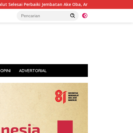
 Jembatan Ake Oba, Arus Lalulintas Kembali Normal
Wal
OPINI
ADVERTORIAL