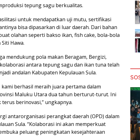
produksi tepung sagu berkualitas.
ilitasi untuk mendapatkan uji mutu, sertifikasi
antinya bisa dipasarkan di luar daerah. Dari bahan
uat olahan seperti bakso ikan, fish cake, bola-bola
 Siti Hawa.
uga mendukung pola makan Beragam, Bergizi,
 kolaborasi antara tepung sagu dan ikan tuna telah
njadi andalan Kabupaten Kepulauan Sula.
SO
, kami berhasil meraih juara pertama dalam
rovinsi Maluku Utara dua tahun berturut-turut. Ini
 terus berinovasi,” ungkapnya.
rgi antarorganisasi perangkat daerah (OPD) dalam
auan Sula. “Kolaborasi ini akan memperkuat
 membuka peluang peningkatan kesejahteraan