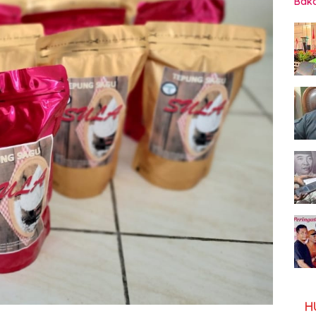
Baka
H