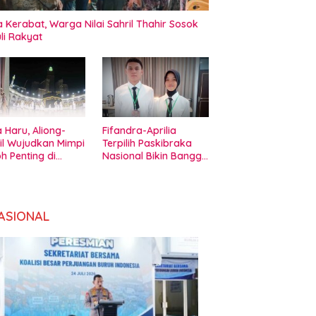
 Kerabat, Warga Nilai Sahril Thahir Sosok
li Rakyat
 Haru, Aliong-
Fifandra-Aprilia
il Wujudkan Mimpi
Terpilih Paskibraka
h Penting di
Nasional Bikin Bangga
amadaha Ternate
Pemda Halbar
ASIONAL