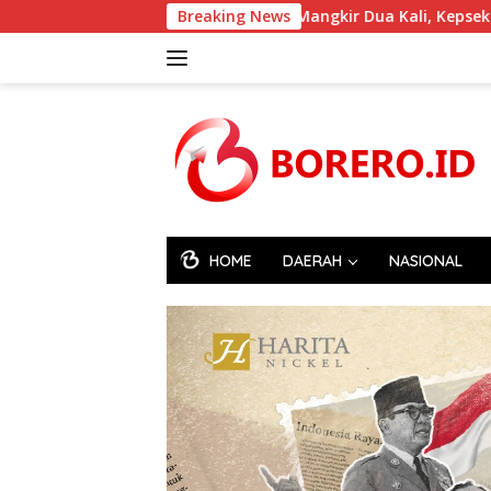
Langsung
Sempat Mangkir Dua Kali, Kepsek SDN 84 Halsel Akhirn
Breaking News
ke
konten
HOME
DAERAH
NASIONAL