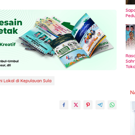
Sapa
Pedu
Rasa
Sahr
Toko
Sul
i Lokal di Kepulauan Sula
N