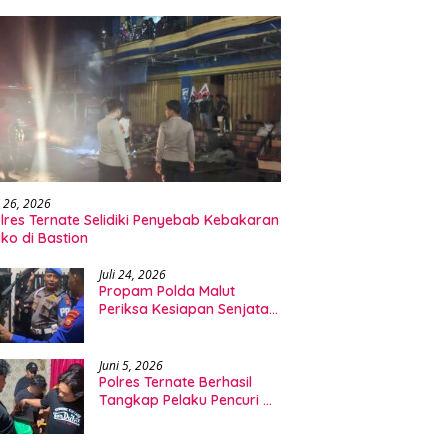
i 26, 2026
lres Ternate Selidiki Penyebab Kebakaran
ko di Bastion
Juli 24, 2026
Propam Polda Malut
Periksa Kesiapan Senjata
Api dan Personel
Ditpolairud
Juni 5, 2026
Polres Ternate Berhasil
Tangkap Pelaku Pencuri HP
dan Leptop di Ngade