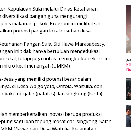
en Kepulauan Sula melalui Dinas Ketahanan
diversifikasi pangan guna mengurangi
jenis makanan pokok. Program ini melibatkan
aikan potensi pangan lokal di setiap desa.
 Ketahanan Pangan Sula, Siti Hawa Marasabessy,
angan ini tidak hanya bertujuan mengedukasi
 lokal, tetapi juga untuk meningkatkan ekonomi
Jul
Po
 mikro kecil menengah (UMKM).
Ru
a-desa yang memiliki potensi besar dalam
ya, di Desa Waigoiyofa, Orifola, Waitulia, dan
baku ubi jalar (patatas) dan singkong (kasbi)
elah memperkenalkan inovasi berupa produksi
tepung sagu dan tepung mocaf dari singkong. Salah
 UMKM Mawar dari Desa Waitulia, Kecamatan