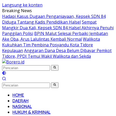
Langsung ke konten
Breaking News
Hadapi Kasus Dugaan Penganiayaan, Kepsek SDN 84
Diduga Tantang Kadis Pendidikan Halsel
Sempat
Mangkir Dua Kali, Kepsek SDN 84 Halsel Akhirnya Penuhi
Panggilan Polisi
BPJN Malut Selesai Perbaiki Jembatan
Ake Oba, Arus Lalulintas Kembali Normal
Walikota
Kukuhkan Tim Pembina Posyandu Kota Tidore
Kepulauan
Anggaran Dana Desa Belum Dibayar Pemkot
Tidore, PPDI Temui Wakil Walikota dan Sekda
HOME
DAERAH
NASIONAL
HUKUM & KRIMINAL